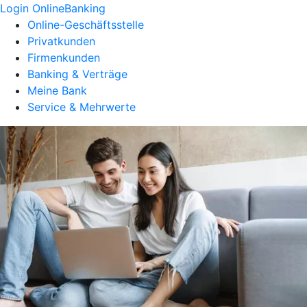
Login OnlineBanking
Online-Geschäftsstelle
Privatkunden
Firmenkunden
Banking & Verträge
Meine Bank
Service & Mehrwerte