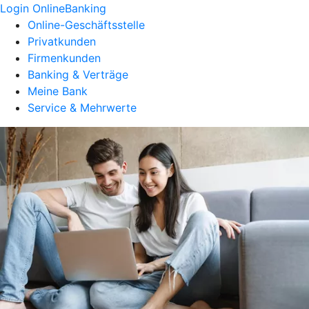
Login OnlineBanking
Online-Geschäftsstelle
Privatkunden
Firmenkunden
Banking & Verträge
Meine Bank
Service & Mehrwerte