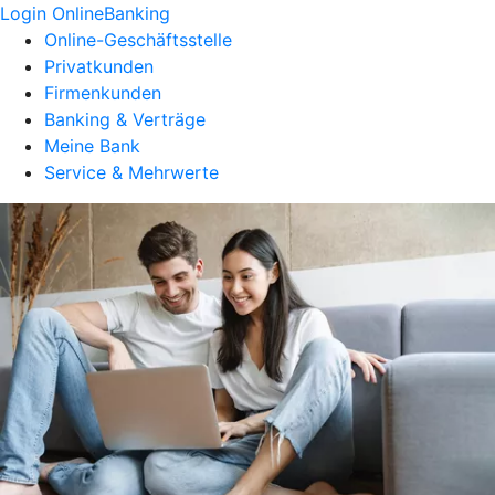
Login OnlineBanking
Online-Geschäftsstelle
Privatkunden
Firmenkunden
Banking & Verträge
Meine Bank
Service & Mehrwerte