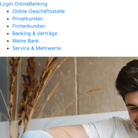
Login OnlineBanking
Online-Geschäftsstelle
Privatkunden
Firmenkunden
Banking & Verträge
Meine Bank
Service & Mehrwerte