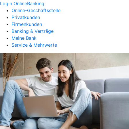
Login OnlineBanking
Online-Geschäftsstelle
Privatkunden
Firmenkunden
Banking & Verträge
Meine Bank
Service & Mehrwerte